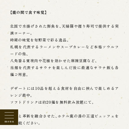
人情報を第三者に提供いたしません。
・お客様にあらかじめ同意をいただいた場合。
【鹿の間で食す味覚】
・お客様が希望されるサービスを提供するため、情
報の開示や共有が必要と認められる場合。
北国で水揚げされた鮮魚を、天婦羅や握り寿司で提供する実
（個人情報保護の水準を満たした業務委託先を含
演コーナー。
む。）
時期の味覚を旬野菜で彩る逸品。
・警察や裁判所等の公的機関から、法律に基づく正
オンラインショップ
札幌を代表するラーメンやスープカレーなど本格ソウルフ
当館オリジナル商品を販売中
式な照合を受けた場合。
ードの他、
・その他、お客様、弊社、第三者にとって重大かつ緊
急の必要がある場合。
八角香る東坡肉や花椒を効かせた麻辣豆腐など、
当館を代表するサウナを楽しんだ後に最適なサウナ飯も各
【センシティブ情報の取扱い】
種ご用意。
当グループは、要配慮個人情報を含む情報（センシ
ティブ情報という）の取扱いが、業務の遂行に必要
デザートには10品を超える食材を自由に挟んで楽しめるア
な範囲内で取得、利用または第三者への提供を行
レンジ最中。
うときは、本人の同意を得るようにします。
ソフトドリンクは約20種を無料飲み放題にて。
【安全管理措置】
伝統と革新を融合させた、ホテル鹿の湯の王道ビュッフェを
当グループは、取り扱う個人情報の漏洩、滅失また
menu
ご堪能ください。
は毀損の防止、その他の個人情報の安全管理のた