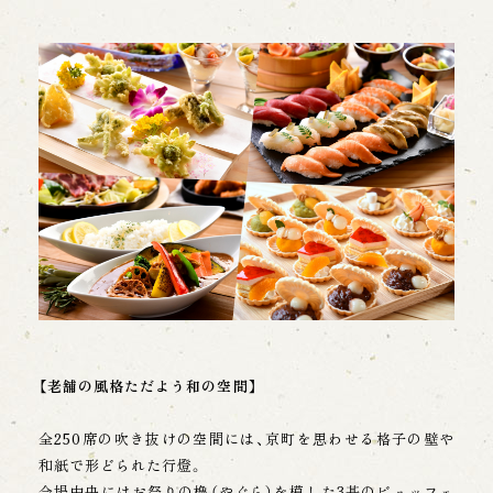
め、適切なセキュリティ対策を講じます。
【個人情報の開示・訂正・削除・利用停止等】
当グループは、お客様ご自身が個人情報の開示、訂
正、削除、利用停止等を希望される場合、ご本人で
あることを確認したうえで適切に対応します。
【クッキーについて】
クッキー(COOKIE)及びアクセスログについて
当グループのウェブサイトでは、お客様が便利に
利用いただける様、クッキー(Cookie)を使用して
います。
クッキーとは、ウェブサーバーからお客様のブラウザ、ハード
ディスクに小さなファイルデー タを送信し特定の情報を記
録する機能です。 クッキーは、多くのサイトでお客様に有益
な機能を提供する目的で使用されており、お客様個人 の身元
【老舗の風格ただよう和の空間】
を特定できる機能ではありません。当グループのウェブサイ
トでは、お客様が訪問された際に、アクセスされた日時、IP ア
ドレス、使用 しているブラウザの種類等の情報を記録し、一
全250席の吹き抜けの空間には、京町を思わせる格子の壁や
定期間保存しています。 記録した内容は、ウェブサイトの利
和紙で形どられた行燈。
用状況に関する統計分析として、利便性の向上、サーバー管
会場中央にはお祭りの櫓（やぐら）を模した3基のビュッフェ