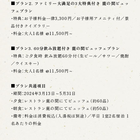
■プラン2. ファミリー大満足の3大特典付き 鹿の間ビュッ
フェプラン
・特典：お子様料金一律3,300円／お子様用アメニティ付／景
品付きクイズラリー
・料金：大人1名様 @11,500円～
■プラン3. 60分飲み放題付き 鹿の間ビュッフェプラン
・特典：ご夕食時 飲み放題60分付（生ビール／サワー／焼酎
／ウイスキー）
・料金：大人1名様 @11,500円～
■プラン共通項目
・期間：2024年3月13日～5月31日
・夕食：レストラン鹿の間にてビュッフェ（約60品）
・朝食：レストラン鹿の間にてビュッフェ（約50品）
・備考：料金は消費税込（入湯税は別途）／平日 1室2名宿泊 1
名あたりの料金