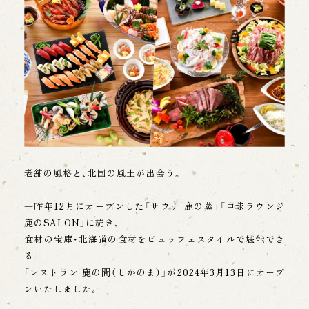
・当グループからの商品、サービス、キャンペーン
等に関する情報提供。
・当グループのサービス向上、新商品やサービス開
発するための情報分析、アンケートの送付。
【個人情報の取得】
当グループは、上記利用目的に必要な範囲内で、か
つ適法で公正な手段により個人情報を取得しま
す。お客様より宿泊時等に記帳いただく内容は旅
館業法に基づくものであり、その他については、そ
の都度利用目的を明示させていただきます。
老舗の風格と、北国の風土が出会う。
【個人情報の利用】
一昨年12月にオープンした「サウナ 鹿の蒸」「卓球ラウンジ
当グループは、必要な範囲で、かつ適法、公正に利
鹿のSALON」に続き、
用するものとします。上記利用目的に必要な範囲
食材の宝庫・北海道の食材をビュッフェスタイルで堪能でき
を超えて個人情報を取り扱うときは、あらかじめ
本人の同意を得るようにします。
る
「レストラン 鹿の間（しかのま）」が2024年3月13日にオープ
【第三者への提供】
ンいたしました。
当グループは、以下の場合を除き、お客様本人の個