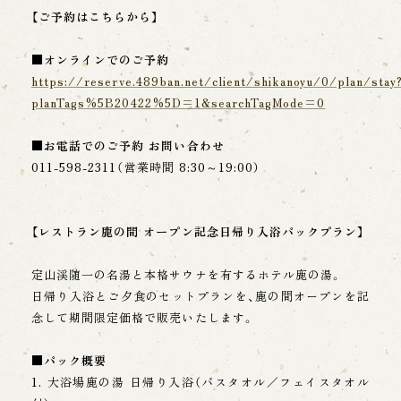
【ご予約はこちらから】
■オンラインでのご予約
https://reserve.489ban.net/client/shikanoyu/0/plan/stay
planTags%5B20422%5D=1&searchTagMode=0
■お電話でのご予約 お問い合わせ
011-598-2311（営業時間 8:30～19:00）
【レストラン鹿の間 オープン記念日帰り入浴パックプラン】
定山渓随一の名湯と本格サウナを有するホテル鹿の湯。
日帰り入浴とご夕食のセットプランを、鹿の間オープンを記
念して期間限定価格で販売いたします。
■パック概要
1. 大浴場鹿の湯 日帰り入浴（バスタオル／フェイスタオル