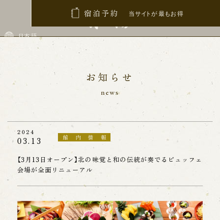
宿泊予約
プライバシーポリシーについて
日本語
お知らせ
株式会社ホテル鹿の湯および関連会社（以下、「当グル
ープ」といいます）は、個人情報保護の重要性を十分認
news
識し、個人情報の保護に関する法律（個人情報保護法）
などに従い個人情報を適正に取り扱っております。
2024
館内情報
03.13
【利用目的】
当グループの定める個人情報の利用目的は、個人
【3月13日オープン】北の味覚と和の伝統が奏でるビュッフェ
情報を利用する範囲を本人が合理的に予想できる
会場が全面リニューアル
以下のサービスに
特定するものとします。
・当グループからの予約等に関する連絡、ご案内、
ご本人確認。
・当グループからの利用サービスの変更、中止、契
約解除の通知。