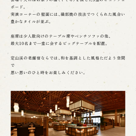
理、不正アクセスの調査を目的に使用します。 アクセスログ
として記録された内容は、お客様個人の身元を特定できる機
ボード。
能ではありません。当グループは法令等の変更に伴い、プラ
実演コーナーの壁面には、織部焼の技法でつくられた風合い
イバシーポリシーを変更することがあります。 変更後の内容
豊かなタイルが並ぶ。
は、当ウェブページに掲載いたします。 なお、当ウェブサイ
トにリンクされている他のウェブサイトにおけるお客様の個
人情報の保護 管理については、当グループは責任を負いませ
座席は少人数向けのテーブル席やベンチソファの他、
ん。
最大10名まで一堂に会するビッグテーブルを配置。
【お問い合わせ】
定山渓の老舗宿ならでは、和を基調とした風格ただよう空間
当社は、個人情報の取扱いに関する苦情等を受け
たときは、迅速かつ適切に対応します。当社の個
で
人情報の取り扱いに関するお問い合わせフォーム
思い思いのひと時をお楽しみください。
をご利用ください。