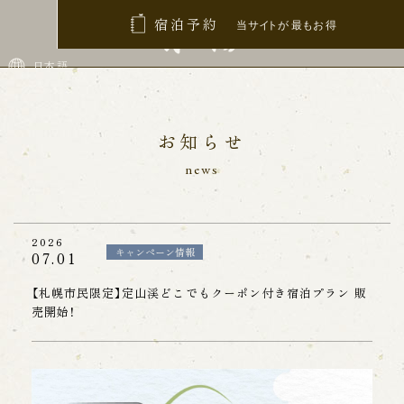
宿泊予約
プライバシーポリシーについて
日本語
お知らせ
株式会社ホテル鹿の湯および関連会社（以下、「当グル
ープ」といいます）は、個人情報保護の重要性を十分認
news
識し、個人情報の保護に関する法律（個人情報保護法）
などに従い個人情報を適正に取り扱っております。
2026
キャンペーン情報
07.01
【利用目的】
当グループの定める個人情報の利用目的は、個人
【札幌市民限定】定山渓どこでもクーポン付き宿泊プラン 販
情報を利用する範囲を本人が合理的に予想できる
売開始！
以下のサービスに
特定するものとします。
・当グループからの予約等に関する連絡、ご案内、
ご本人確認。
・当グループからの利用サービスの変更、中止、契
約解除の通知。