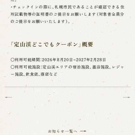
理、不正アクセスの調査を目的に使用します。 アクセスログ
として記録された内容は、お客様個人の身元を特定できる機
・チェックインの際に、札幌市民であることが確認できる住
能ではありません。当グループは法令等の変更に伴い、プラ
所記載物等の証明書のご提示をお願いします（対象者全員分
イバシーポリシーを変更することがあります。 変更後の内容
のご提示をお願いいたします）。
は、当ウェブページに掲載いたします。 なお、当ウェブサイ
トにリンクされている他のウェブサイトにおけるお客様の個
人情報の保護 管理については、当グループは責任を負いませ
ん。
「定山渓どこでもクーポン」概要
【お問い合わせ】
当社は、個人情報の取扱いに関する苦情等を受け
○利用可能期間：2026年8月20日~2027年2月28日
たときは、迅速かつ適切に対応します。当社の個
○利用可能施設：定山渓エリアの宿泊施設、温浴施設、レジャ
人情報の取り扱いに関するお問い合わせフォーム
ー施設、飲食店、商店など
をご利用ください。
お知らせ一覧へ