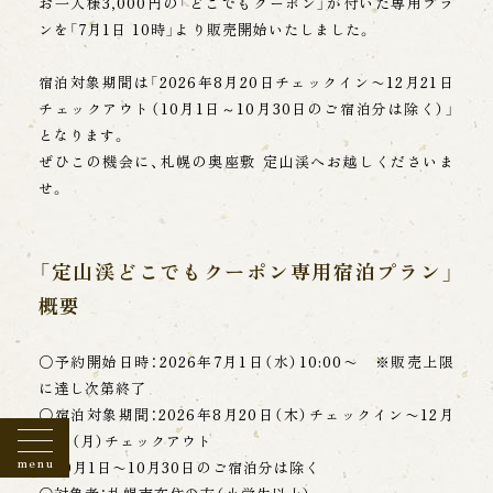
お一人様3,000円の「どこでもクーポン」が付いた専用プラ
人情報を第三者に提供いたしません。
ンを「7月1日 10時」より販売開始いたしました。
・お客様にあらかじめ同意をいただいた場合。
・お客様が希望されるサービスを提供するため、情
宿泊対象期間は「2026年8月20日チェックイン〜12月21日
報の開示や共有が必要と認められる場合。
チェックアウト（10月1日～10月30日のご宿泊分は除く）」
（個人情報保護の水準を満たした業務委託先を含
む。）
となります。
・警察や裁判所等の公的機関から、法律に基づく正
オンラインショップ
ぜひこの機会に、札幌の奥座敷 定山渓へお越しくださいま
当館オリジナル商品を販売中
式な照合を受けた場合。
せ。
・その他、お客様、弊社、第三者にとって重大かつ緊
急の必要がある場合。
「定山渓どこでもクーポン専用宿泊プラン」
【センシティブ情報の取扱い】
概要
当グループは、要配慮個人情報を含む情報（センシ
ティブ情報という）の取扱いが、業務の遂行に必要
な範囲内で取得、利用または第三者への提供を行
○予約開始日時：2026年7月1日（水）10:00〜 ※販売上限
うときは、本人の同意を得るようにします。
に達し次第終了
○宿泊対象期間：2026年8月20日（木）チェックイン〜12月
【安全管理措置】
21日（月）チェックアウト
当グループは、取り扱う個人情報の漏洩、滅失また
menu
※10月1日〜10月30日のご宿泊分は除く
は毀損の防止、その他の個人情報の安全管理のた