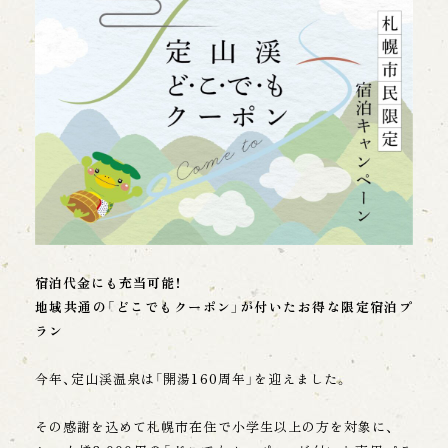
・当グループからの商品、サービス、キャンペーン
等に関する情報提供。
・当グループのサービス向上、新商品やサービス開
発するための情報分析、アンケートの送付。
【個人情報の取得】
当グループは、上記利用目的に必要な範囲内で、か
つ適法で公正な手段により個人情報を取得しま
す。お客様より宿泊時等に記帳いただく内容は旅
館業法に基づくものであり、その他については、そ
の都度利用目的を明示させていただきます。
【個人情報の利用】
宿泊代金にも充当可能！
当グループは、必要な範囲で、かつ適法、公正に利
地域共通の「どこでもクーポン」が付いたお得な限定宿泊プ
用するものとします。上記利用目的に必要な範囲
ラン
を超えて個人情報を取り扱うときは、あらかじめ
本人の同意を得るようにします。
今年、定山渓温泉は「開湯160周年」を迎えました。
【第三者への提供】
その感謝を込めて札幌市在住で小学生以上の方を対象に、
当グループは、以下の場合を除き、お客様本人の個