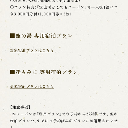
○対象者：札幌市在住の方（小学生以上）
め、適切なセキュリティ対策を講じます。
○プラン特典：「定山渓どこでもクーポン」お一人様1泊につ
き3,000円分付（1,000円券×3枚）
【個人情報の開示・訂正・削除・利用停止等】
当グループは、お客様ご自身が個人情報の開示、訂
正、削除、利用停止等を希望される場合、ご本人で
あることを確認したうえで適切に対応します。
■鹿の湯
専用宿泊プラン
【クッキーについて】
対象宿泊プランはこちら
クッキー(COOKIE)及びアクセスログについて
当グループのウェブサイトでは、お客様が便利に
利用いただける様、クッキー(Cookie)を使用して
■花もみじ 専用宿泊プラン
います。
クッキーとは、ウェブサーバーからお客様のブラウザ、ハード
対象宿泊プランはこちら
ディスクに小さなファイルデー タを送信し特定の情報を記
録する機能です。 クッキーは、多くのサイトでお客様に有益
な機能を提供する目的で使用されており、お客様個人 の身元
を特定できる機能ではありません。当グループのウェブサイ
【注意事項】
トでは、お客様が訪問された際に、アクセスされた日時、IP ア
ドレス、使用 しているブラウザの種類等の情報を記録し、一
・本クーポンは「専用プラン」での予約のみが対象です。他の
定期間保存しています。 記録した内容は、ウェブサイトの利
宿泊プランや、すでにご予約済みのプランには適用されませ
用状況に関する統計分析として、利便性の向上、サーバー管
ん。