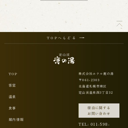
TOPへもどる
TOP
株式会社ホテル鹿の湯
〒061-2303
客室
北海道札幌市南区
定山渓温泉西3丁目32
温泉
宿泊に関する
食事
お問い合わせ
館内情報
TEL: 011-598-