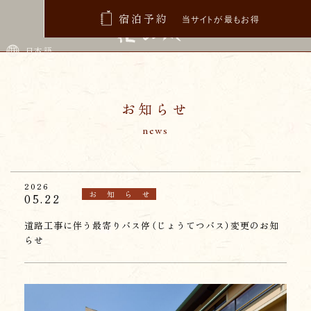
宿泊予約
プライバシーポリシーについて
日本語
お知らせ
株式会社ホテル鹿の湯および関連会社（以下、「当グル
ープ」といいます）は、個人情報保護の重要性を十分認
news
識し、個人情報の保護に関する法律（個人情報保護法）
などに従い個人情報を適正に取り扱っております。
2026
お知らせ
05.22
【利用目的】
当グループの定める個人情報の利用目的は、個人
道路工事に伴う最寄りバス停（じょうてつバス）変更のお知
情報を利用する範囲を本人が合理的に予想できる
らせ
以下のサービスに
特定するものとします。
・当グループからの予約等に関する連絡、ご案内、
ご本人確認。
・当グループからの利用サービスの変更、中止、契
約解除の通知。