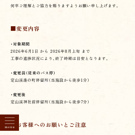
人情報を第三者に提供いたしません。
何卒ご理解とご協力を賜りますようお願い申し上げます。
・お客様にあらかじめ同意をいただいた場合。
・お客様が希望されるサービスを提供するため、情
報の開示や共有が必要と認められる場合。
■変更内容
（個人情報保護の水準を満たした業務委託先を含
む。）
・警察や裁判所等の公的機関から、法律に基づく正
オンラインショップ
・対象期間
当館オリジナル商品を販売中
式な照合を受けた場合。
2026年6月1日 から 2026年8月上旬 まで
・その他、お客様、弊社、第三者にとって重大かつ緊
工事の進捗状況により、終了時期は目安となります。
急の必要がある場合。
・変更前（従来のバス停）
【センシティブ情報の取扱い】
定山渓湯の町停留所（当施設から徒歩1分）
当グループは、要配慮個人情報を含む情報（センシ
ティブ情報という）の取扱いが、業務の遂行に必要
・変更後
な範囲内で取得、利用または第三者への提供を行
定山渓神社前停留所（当施設から徒歩7分）
うときは、本人の同意を得るようにします。
【安全管理措置】
■お客様へのお願いとご注意
当グループは、取り扱う個人情報の漏洩、滅失また
menu
は毀損の防止、その他の個人情報の安全管理のた