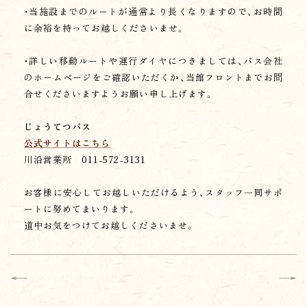
め、適切なセキュリティ対策を講じます。
・当施設までのルートが通常より長くなりますので、お時間
に余裕を持ってお越しくださいませ。
【個人情報の開示・訂正・削除・利用停止等】
当グループは、お客様ご自身が個人情報の開示、訂
・詳しい移動ルートや運行ダイヤにつきましては、バス会社
正、削除、利用停止等を希望される場合、ご本人で
のホームページをご確認いただくか、当館フロントまでお問
あることを確認したうえで適切に対応します。
合せくださいますようお願い申し上げます。
【クッキーについて】
じょうてつバス
クッキー(COOKIE)及びアクセスログについて
公式サイトはこちら
当グループのウェブサイトでは、お客様が便利に
利用いただける様、クッキー(Cookie)を使用して
川沿営業所
011-572-3131
います。
お客様に安心してお越しいただけるよう、スタッフ一同サポ
クッキーとは、ウェブサーバーからお客様のブラウザ、ハード
ートに努めてまいります。
ディスクに小さなファイルデー タを送信し特定の情報を記
録する機能です。 クッキーは、多くのサイトでお客様に有益
道中お気をつけてお越しくださいませ。
な機能を提供する目的で使用されており、お客様個人 の身元
を特定できる機能ではありません。当グループのウェブサイ
トでは、お客様が訪問された際に、アクセスされた日時、IP ア
ドレス、使用 しているブラウザの種類等の情報を記録し、一
定期間保存しています。 記録した内容は、ウェブサイトの利
用状況に関する統計分析として、利便性の向上、サーバー管