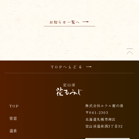
理、不正アクセスの調査を目的に使用します。 アクセスログ
として記録された内容は、お客様個人の身元を特定できる機
能ではありません。当グループは法令等の変更に伴い、プラ
イバシーポリシーを変更することがあります。 変更後の内容
お知らせ一覧へ
は、当ウェブページに掲載いたします。 なお、当ウェブサイ
トにリンクされている他のウェブサイトにおけるお客様の個
人情報の保護 管理については、当グループは責任を負いませ
ん。
【お問い合わせ】
当社は、個人情報の取扱いに関する苦情等を受け
たときは、迅速かつ適切に対応します。当社の個
TOPへもどる
人情報の取り扱いに関するお問い合わせフォーム
をご利用ください。
TOP
株式会社ホテル鹿の湯
〒061-2303
客室
北海道札幌市南区
定山渓温泉西3丁目32
温泉