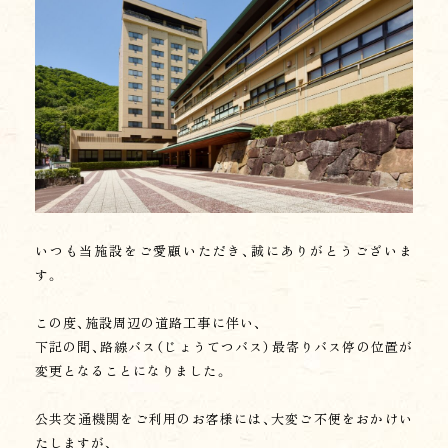
・当グループからの商品、サービス、キャンペーン
等に関する情報提供。
・当グループのサービス向上、新商品やサービス開
発するための情報分析、アンケートの送付。
【個人情報の取得】
当グループは、上記利用目的に必要な範囲内で、か
つ適法で公正な手段により個人情報を取得しま
す。お客様より宿泊時等に記帳いただく内容は旅
館業法に基づくものであり、その他については、そ
の都度利用目的を明示させていただきます。
いつも当施設をご愛顧いただき、誠にありがとうございま
す。
【個人情報の利用】
当グループは、必要な範囲で、かつ適法、公正に利
この度、施設周辺の道路工事に伴い、
用するものとします。上記利用目的に必要な範囲
下記の間、路線バス（じょうてつバス）最寄りバス停の位置が
を超えて個人情報を取り扱うときは、あらかじめ
本人の同意を得るようにします。
変更となることになりました。
【第三者への提供】
公共交通機関をご利用のお客様には、大変ご不便をおかけい
当グループは、以下の場合を除き、お客様本人の個
たしますが、