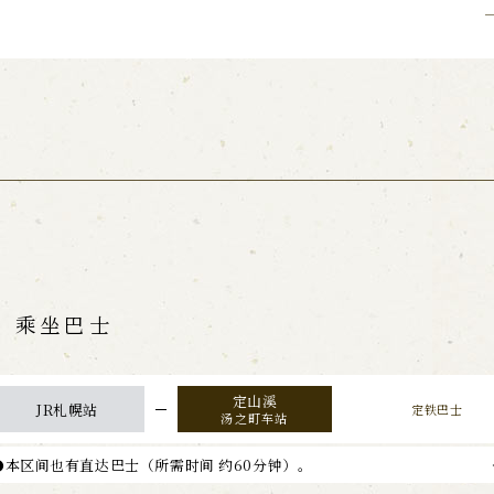
乘坐巴士
JR札幌站
定铁巴士
汤之町车站
●本区间也有直达巴士
（所需时间 约60分钟）。