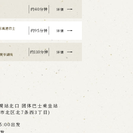
约40分钟
详情
际高速巴士
约95分钟
详情
约110分钟
详情
幌洞爷湖线
札幌站北口 团体巴士乘坐站
幌市北区北7条西3丁目)
5:00出发
出发