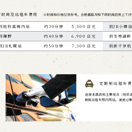
需时间及出租车费用
※时间和价格仅供参考。会根据路况和不同时间段而上下浮
到地铁真驹内站
约30分钟
5,300 日元
到JR小樽
到薄野
约40分钟
6,900 日元
到支笏湖畔
到JR札幌站
约50分钟
7,300 日元
到新千岁机
定额制出租车
连接本酒店和主要地点（地铁真
额制出租车预约网站。请通过