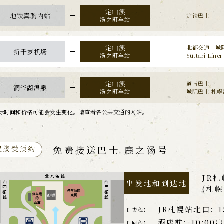
地铁真驹内站
定铁巴士
汤之町车站
北都交通 城
新千岁机场
汤之町车站
Yuttari Liner
道南巴士
洞爷湖温泉
汤之町车站
城际巴士 札
际时间和价格可能会发生变化。请查看各公共交通的网站。
免费接送巴士 鹿之汤号
仅接受预约
JR
出发地和到达地
(札
JR札幌站北口：1
【 去程】
酒店前：10:00
【 回程】