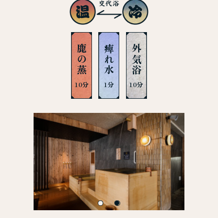
鹿の蒸
痺れ水
外気浴
10分
1分
10分