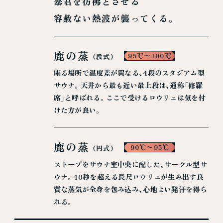
暴君を彷彿とさせる
容赦ない熱波が襲ってくる。
鹿の蒸
95℃〜100℃
（段式）
座る場所で温度差が異なる、4段のスタジアム型
サウナ。天井から最も近い最上段は、通称「修羅
席」と呼ばれる。ここで受けるロウリュは気を付
けた方が良い。
鹿の蒸
90℃〜95℃
（円式）
ストーブをサウナ室中央に配した、サークル型サ
ウナ。40秒を超える長尺ロウリュが生み出す良
質な蒸気が全身を包み込み、心地よい発汗を得ら
れる。