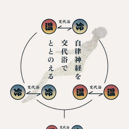
ととのえる
交代浴で
自律神経を