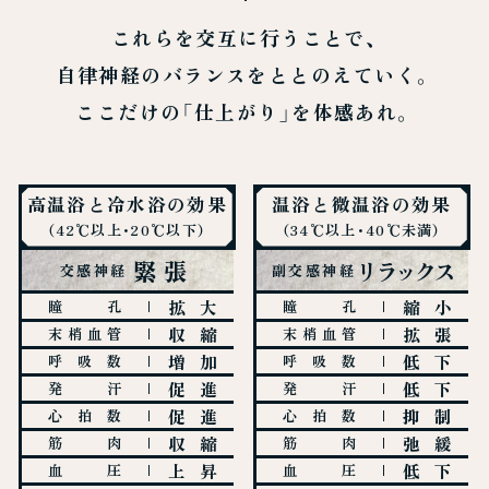
これらを交互に行うことで、
自律神経のバランスをととのえていく。
ここだけの「仕上がり」を体感あれ。
高温浴と冷水浴の効果
温浴と微温浴の効果
（42℃以上・20℃以下）
（34℃以上・40℃未満）
緊張
リラックス
交感神経
副交感神経
拡大
縮小
瞳孔
瞳孔
収縮
拡張
末梢血管
末梢血管
増加
低下
呼吸数
呼吸数
促進
低下
発汗
発汗
促進
抑制
心拍数
心拍数
収縮
弛緩
筋肉
筋肉
上昇
低下
血圧
血圧