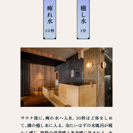
痺れ水
癒し水
30秒
1分
サウナ後に、痺れ水へ入水。30秒ほど体をしめ
て、隣の癒し水に入る。冷たいはずの水風呂が暖
かく感じ、独特の浮遊感と多幸感に包まれる。水