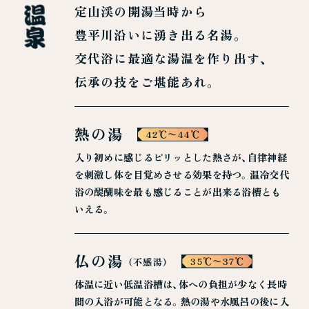
定山渓の開湯当時から
豊平川沿いに湧き出る名湯。
交代浴に最適な湯温を作り出す、
伝承の技をご堪能あれ。
熱の湯
42℃〜44℃
入り初めに感じるピリッとした熱さが、自律神経
を刺激し体を目覚めさせる効果を持つ。温冷交代
浴の醍醐味を最も感じることが出来る浴槽とも
いえる。
仏の湯
35℃〜37℃
（不感湯）
体温に近い低温浴槽は、体への負担が少なく長時
間の入浴が可能となる。熱の湯や水風呂の後に入