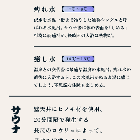
痺れ水
7℃〜9℃
沢水を水温一桁まで冷やした通称シングルと呼
ばれる水風呂。サウナ後に体の表面を「しめる」
行為に最適だが、長時間の入浴は禁物だ。
癒し水
14℃〜16℃
温泉との交代浴に最適な温度の水風呂。痺れ水の
直後に入浴すると、この水風呂がぬるま湯に感じ
てしまう、不思議な体験も楽しめる。
壁天井にヒノキ材を使用、
20分間隔で発生する
長尺のロウリュによって、